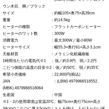
ウン木目、脚／ブラック
サイズ ：約幅105×奥75×高39cm
重量 ：約14.5kg
ヒーターの種類 ：フラットカーボンヒーター
ヒーターのワット数 ：300W
消費電力 ：最大300W／最小80W
ヒーターサイズ ：幅55.3×奥行61×高さ3.1cm
天板材質 ：メラミン化粧繊維板
1時間当たりの電気代※1 ：強／約3.9円、弱／2.2円
こたつ側面の温度の目安※2：強／約50℃、弱／約35℃
希望小売価格 ：22,800円(税込)
JAN ：(LBW) 4979966518552、
(MBK) 4979966518064
生産国 ：中国
※1・2の使用環境は室温20℃、幅75cm×奥行75cm×高さ
34cmのこたつに厚さ5cmのふとんを掛け、人が入らない状