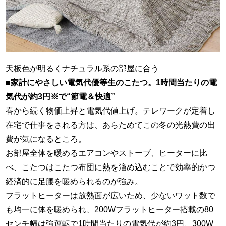
天板色が明るくナチュラル系の部屋に合う
■家計にやさしい電気代優等生のこたつ。1時間当たりの電
気代が約3円※で“節電＆快適”
春から続く物価上昇と電気代値上げ。テレワークが定着し
在宅で仕事をされる方は、あらためてこの冬の光熱費の出
費が気になるところ。
お部屋全体を暖めるエアコンやストーブ、ヒーターに比
べ、こたつはこたつ布団に熱を溜め込むことで効率的かつ
経済的に足腰を暖められるのが強み。
フラットヒーターは放熱面が広いため、少ないワット数で
も均一に体を暖められ、200Wフラットヒーター搭載の80
センチ幅は強運転で1時間当たりの電気代が約3円、300W