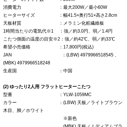
消費電力 ：最大200W／最小60W
ヒーターサイズ ：幅41.5×奥行51×高さ2.8cm
天板材質 ：メラミン化粧繊維板
1時間当たりの電気代※1 ：強／約3.0円、弱／1.4円
こたつ側面の温度の目安※2：強／約42℃、弱／約33℃
希望小売価格 ：17,800円(税込)
JAN ：(LBW) 4979966518545 、
(MBK) 4979966518248
生産国 ：中国
(2) ゆったり2人用 フラットヒーターこたつ
型番 ：YLW-1059MC
カラー ：(LBW) 天板／ライトブラウン
木目、脚／ホワイト
※新色
(MBK) 天板／ミディアムブラ